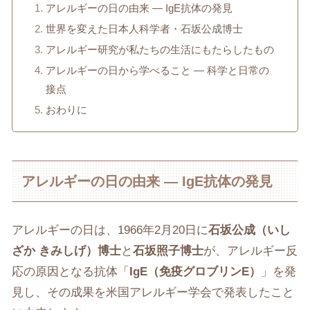
アレルギーの日の由来 ― IgE抗体の発見
世界を変えた日本人科学者・石坂公成博士
アレルギー研究が私たちの生活にもたらしたもの
アレルギーの日から学べること ― 科学と日常の
接点
おわりに
アレルギーの日の由来 ― IgE抗体の発見
アレルギーの日は、1966年2月20日に
石坂公成（いし
ざか きみしげ）博士
と
石坂照子博士
が、アレルギー反
応の原因となる抗体「
IgE
（免疫グロブリン
E
）
」を発
見し、その成果を米国アレルギー学会で発表したこと